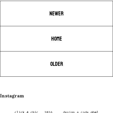
NEWER
HOME
OLDER
Instagram
click 4 chic
.
2026
design + code
gbml