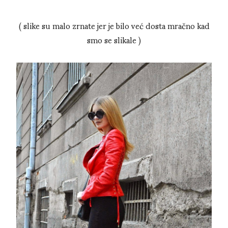
( slike su malo zrnate jer je bilo već dosta mračno kad
smo se slikale )