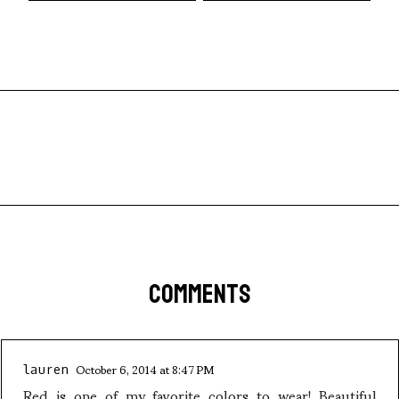
COMMENTS
October 6, 2014 at 8:47 PM
lauren
Red is one of my favorite colors to wear! Beautiful