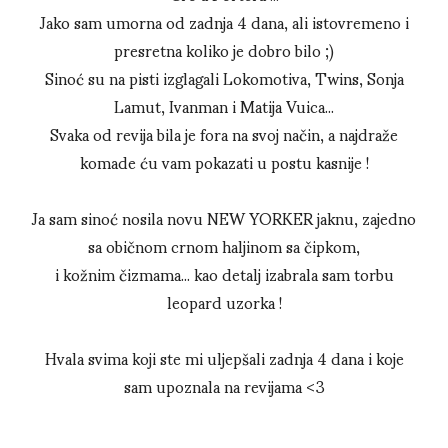
Jako sam umorna od zadnja 4 dana, ali istovremeno i
presretna koliko je dobro bilo ;)
Sinoć su na pisti izglagali Lokomotiva, Twins, Sonja
Lamut, Ivanman i Matija Vuica...
Svaka od revija bila je fora na svoj način, a najdraže
komade ću vam pokazati u postu kasnije !
Ja sam sinoć nosila novu NEW YORKER jaknu, zajedno
sa običnom crnom haljinom sa čipkom,
i kožnim čizmama... kao detalj izabrala sam torbu
leopard uzorka !
Hvala svima koji ste mi uljepšali zadnja 4 dana i koje
sam upoznala na revijama <3