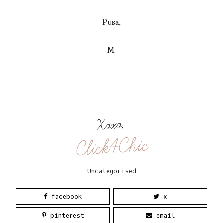
Pusa,
M.
Xoxo,
Click4Chic
Uncategorised
facebook
x
pinterest
email