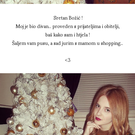
Sretan Božić !
Moj je bio divan... proveden s prijateljima i obitelji,
baš kako sam i htjela !
Šaljem vam pusu, a sad jurim s mamom u shopping...
<3