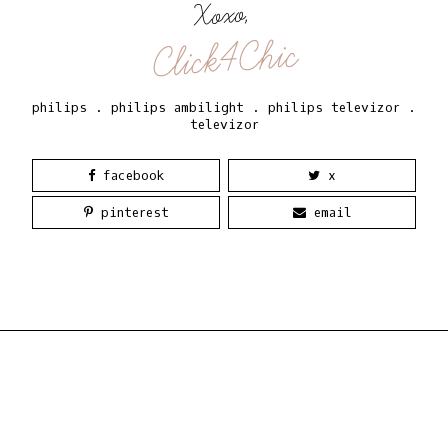
Xoxo,
Click4Chic
philips
.
philips ambilight
.
philips televizor
.
televizor
facebook
x
pinterest
email