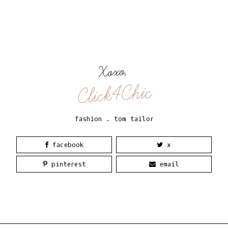
Xoxo,
Click4Chic
fashion
.
tom tailor
facebook
x
pinterest
email