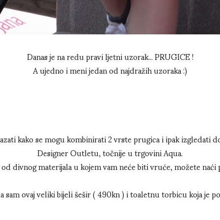
Danas je na redu pravi ljetni uzorak... PRUGICE !
A ujedno i meni jedan od najdražih uzoraka :)
ati kako se mogu kombinirati 2 vrste prugica i ipak izgledati do
Designer Outletu, točnije u trgovini Aqua.
 od divnog materijala u kojem vam neće biti vruće, možete naći 
a sam ovaj veliki bijeli šešir ( 490kn ) i toaletnu torbicu koja je p