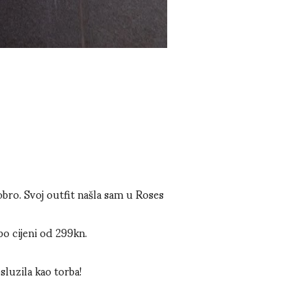
bro. Svoj outfit našla sam u Roses
po cijeni od 299kn.
osluzila kao torba!