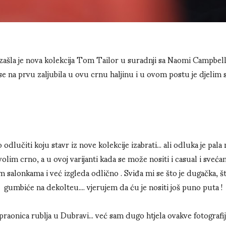
zašla je nova kolekcija Tom Tailor u suradnji sa Naomi Campbell
se na prvu zaljubila u ovu crnu haljinu i u ovom postu je djelim 
odlučiti koju stavr iz nove kolekcije izabrati... ali odluka je pa
volim crno, a u ovoj varijanti kada se može nositi i casual i svećano,
 salonkama i već izgleda odlično . Sviđa mi se što je dugačka, š
gumbiće na dekolteu.... vjerujem da ću je nositi još puno puta !
 praonica rublja u Dubravi... već sam dugo htjela ovakve fotografij