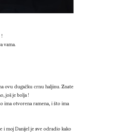
 !
sa vama.
la na ovu dugačku crnu haljinu. Znate
 još je bolja !
to ima otvorena ramena, i što ima
e i moj Danijel je sve odradio kako