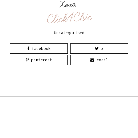
Xoxo,
Click4Chic
Uncategorised
facebook
x
pinterest
email