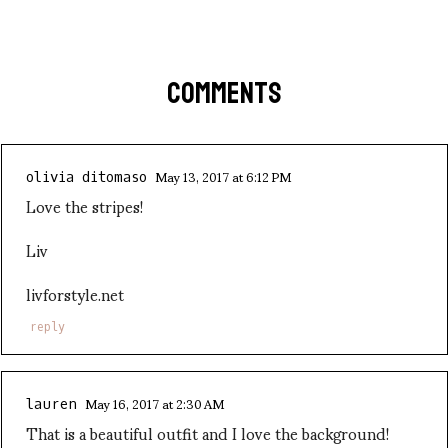
COMMENTS
May 13, 2017 at 6:12 PM
olivia ditomaso
Love the stripes!
Liv
livforstyle.net
reply
May 16, 2017 at 2:30 AM
lauren
That is a beautiful outfit and I love the background!