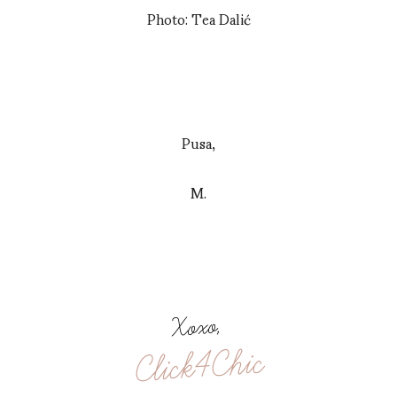
Photo: Tea Dalić
Pusa,
M.
Xoxo,
Click4Chic