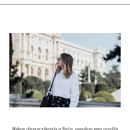
Nakon divnog vikenda u Beču, napokon sam uredila