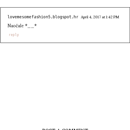
April 4, 2017 at 1:42 PM
lovemesomefashion5.blogspot.hr
Naočale *__*
reply