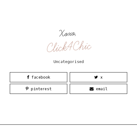
Xoxo,
Click4Chic
Uncategorised
facebook
x
pinterest
email