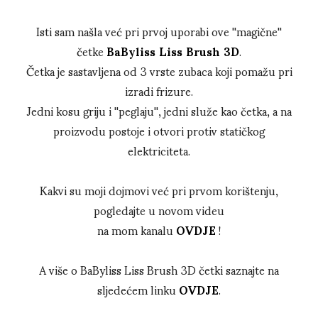
Isti sam našla već pri prvoj uporabi ove ''magične''
četke
BaByliss Liss Brush 3D
.
Četka je sastavljena od 3 vrste zubaca koji pomažu pri
izradi frizure.
Jedni kosu griju i ''peglaju'', jedni služe kao četka, a na
proizvodu postoje i otvori protiv statičkog
elektriciteta.
Kakvi su moji dojmovi već pri prvom korištenju,
pogledajte u novom videu
na mom kanalu
OVDJE
!
A više o BaByliss Liss Brush 3D četki saznajte na
sljedećem linku
OVDJE
.