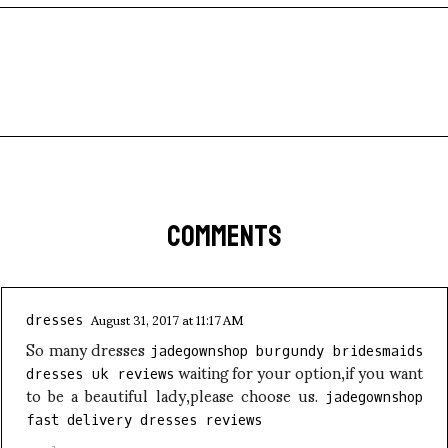
COMMENTS
August 31, 2017 at 11:17 AM
dresses
So many dresses
jadegownshop burgundy bridesmaids
waiting for your option,if you want
dresses uk reviews
to be a beautiful lady,please choose us.
jadegownshop
fast delivery dresses reviews