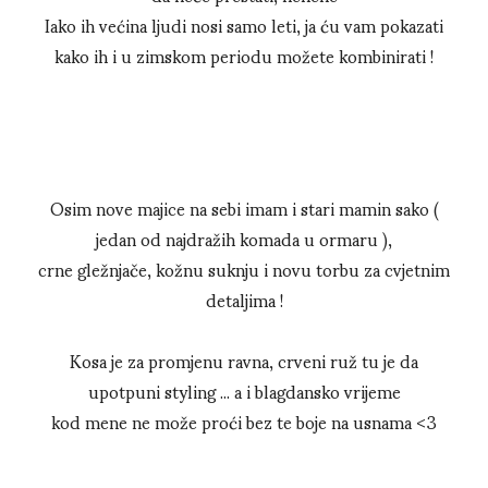
Iako ih većina ljudi nosi samo leti, ja ću vam pokazati
kako ih i u zimskom periodu možete kombinirati !
Osim nove majice na sebi imam i stari mamin sako (
jedan od najdražih komada u ormaru ),
crne gležnjače, kožnu suknju i novu torbu za cvjetnim
detaljima !
Kosa je za promjenu ravna, crveni ruž tu je da
upotpuni styling ... a i blagdansko vrijeme
kod mene ne može proći bez te boje na usnama <3