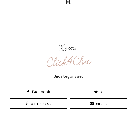
M.
Xoxo,
Click4Chic
Uncategorised
facebook
x
pinterest
email