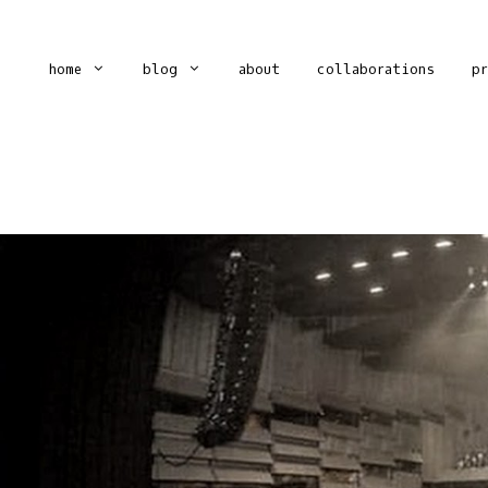
home
blog
about
collaborations
p