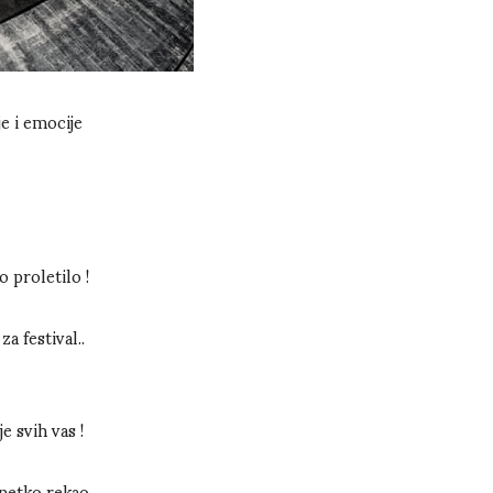
e i emocije
 proletilo !
a festival..
 svih vas !
e netko rekao