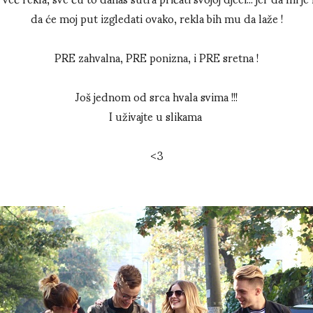
da će moj put izgledati ovako, rekla bih mu da laže !
PRE zahvalna, PRE ponizna, i PRE sretna !
Još jednom od srca hvala svima !!!
I uživajte u slikama
<3