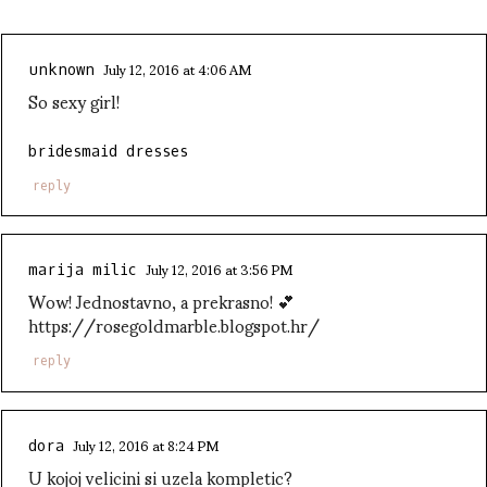
July 12, 2016 at 4:06 AM
unknown
So sexy girl!
bridesmaid dresses
reply
July 12, 2016 at 3:56 PM
marija milic
Wow! Jednostavno, a prekrasno! 💕
https://rosegoldmarble.blogspot.hr/
reply
July 12, 2016 at 8:24 PM
dora
U kojoj velicini si uzela kompletic?