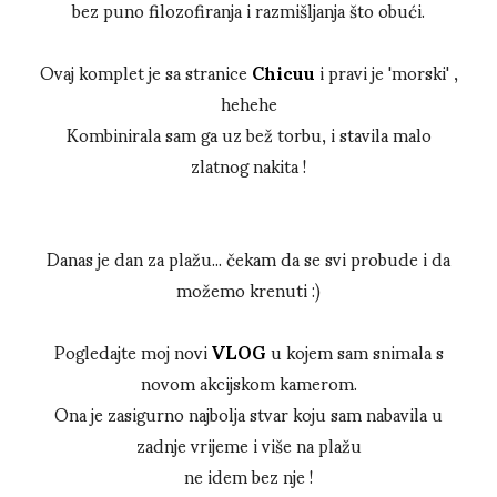
bez puno filozofiranja i razmišljanja što obući.
Ovaj komplet je sa stranice
Chicuu
i pravi je 'morski' ,
hehehe
Kombinirala sam ga uz bež torbu, i stavila malo
zlatnog nakita !
Danas je dan za plažu... čekam da se svi probude i da
možemo krenuti :)
Pogledajte moj novi
VLOG
u kojem sam snimala s
novom akcijskom kamerom.
Ona je zasigurno najbolja stvar koju sam nabavila u
zadnje vrijeme i više na plažu
ne idem bez nje !