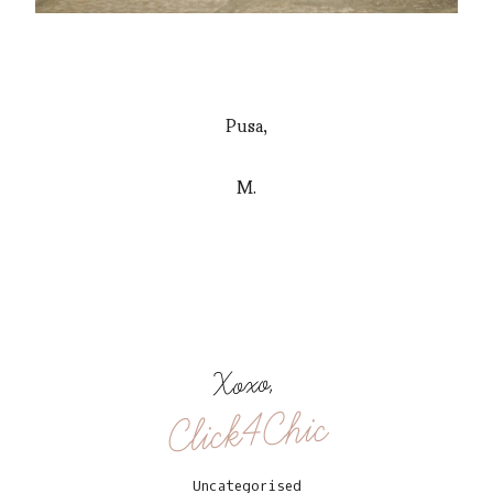
Pusa,
M.
Xoxo,
Click4Chic
Uncategorised