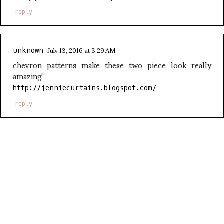
reply
July 13, 2016 at 3:29 AM
unknown
chevron patterns make these two piece look really
amazing!
http://jenniecurtains.blogspot.com/
reply