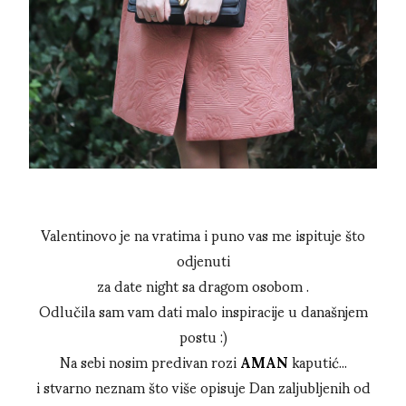
Valentinovo je na vratima i puno vas me ispituje što
odjenuti
za date night sa dragom osobom .
Odlučila sam vam dati malo inspiracije u današnjem
postu :)
Na sebi nosim predivan rozi
AMAN
kaputić...
i stvarno neznam što više opisuje Dan zaljubljenih od