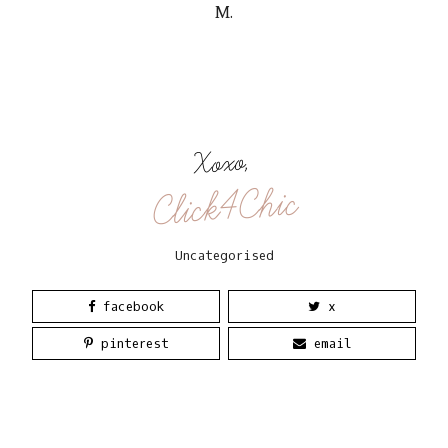
M.
Xoxo,
Click4Chic
Uncategorised
facebook
x
pinterest
email