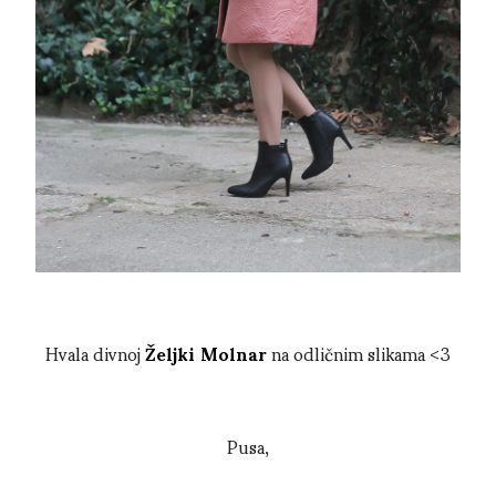
Hvala divnoj
Željki Molnar
na odličnim slikama <3
Pusa,