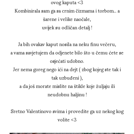
ovog kaputa <3
Kombinirala sam ga sa crnim čizmama i torbom... a
šarene i velike naočale,
uvijek su odličan detalj !
Ja bih ovakav kaput nosila na neku finu večeru,
a vama savjetujem da odjenete bilo što u čemu ćete se
osjećati udobno.
Jer nema goreg nego ići na dejt ( zbog kojeg ste tak i
tak uzbuđeni ),
a da još morate mislite na štikle koje žuljaju ili
neudobnu haljinu !
Sretno Valentinovo svima i provedite ga uz nekog kog
volite <3