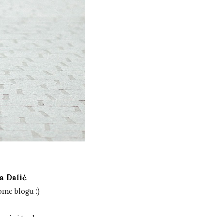
a Dalić
.
ome blogu :)