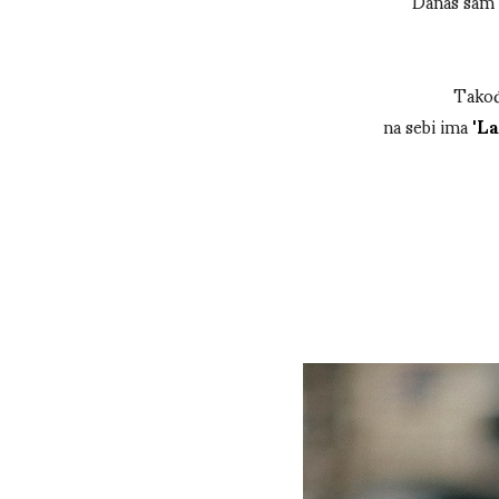
Danas sam 
Takođ
na sebi ima
'L