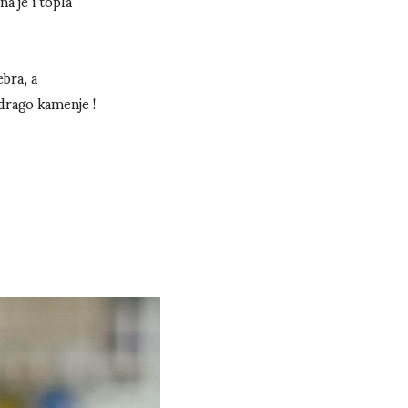
a je i topla
bra, a
 drago kamenje !