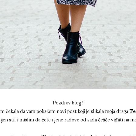
Pozdrav blog !
am čekala da vam pokažem novi post koji je slikala moja draga
Te
en stil i mislim da ćete njene radove od sada češće viđati na m