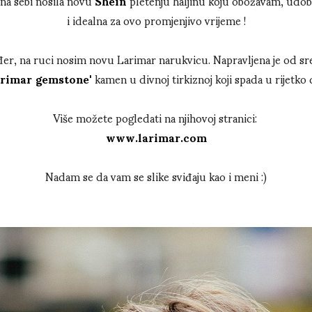
na sebi nosila novu
Shein
pletenju haljinu koju obožavam, udobn
i idealna za ovo promjenjivo vrijeme !
er, na ruci nosim novu Larimar narukvicu. Napravljena je od sre
arimar gemstone'
kamen u divnoj tirkiznoj koji spada u rijetko
Više možete pogledati na njihovoj stranici:
www.larimar.com
Nadam se da vam se slike sviđaju kao i meni :)