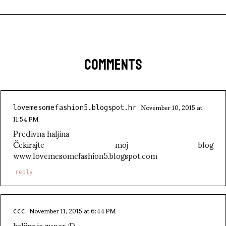
COMMENTS
November 10, 2015 at
lovemesomefashion5.blogspot.hr
11:54 PM
Predivna haljina
Čekirajte moj blog
www.lovemesomefashion5.blogspot.com
reply
November 11, 2015 at 6:44 PM
ccc
haljina je super :D