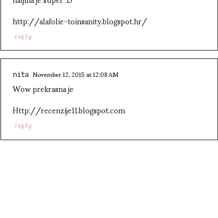
http://alafolie-toinsanity.blogspot.hr/
reply
November 12, 2015 at 12:08 AM
nita
Wow prekrasna je
Http://recenzije11.blogspot.com
reply