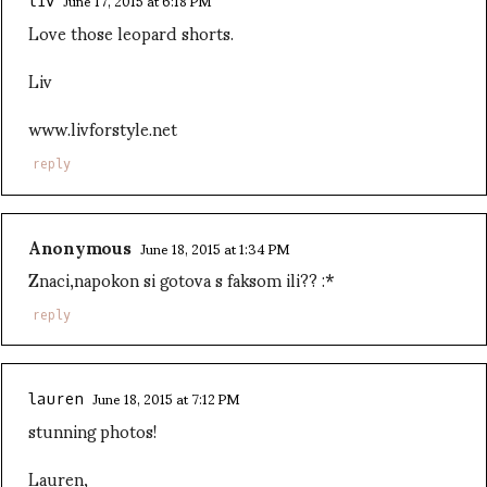
June 17, 2015 at 6:18 PM
liv
Love those leopard shorts.
Liv
www.livforstyle.net
reply
Anonymous
June 18, 2015 at 1:34 PM
Znaci,napokon si gotova s faksom ili?? :*
reply
June 18, 2015 at 7:12 PM
lauren
stunning photos!
Lauren,