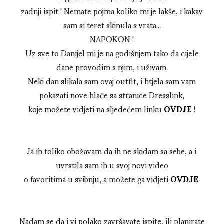
zadnji ispit ! Nemate pojma koliko mi je lakše, i kakav
sam si teret skinula s vrata...
NAPOKON !
Uz sve to Danijel mi je na godišnjem tako da cijele
dane provodim s njim, i uživam.
Neki dan slikala sam ovaj outfit, i htjela sam vam
pokazati nove hlače sa stranice Dresslink,
koje možete vidjeti na sljedećem linku
OVDJE
!
Ja ih toliko obožavam da ih ne skidam sa sebe, a i
uvrstila sam ih u svoj novi video
o favoritima u svibnju, a možete ga vidjeti
OVDJE
.
Nadam se da i vi polako završavate ispite, ili planirate