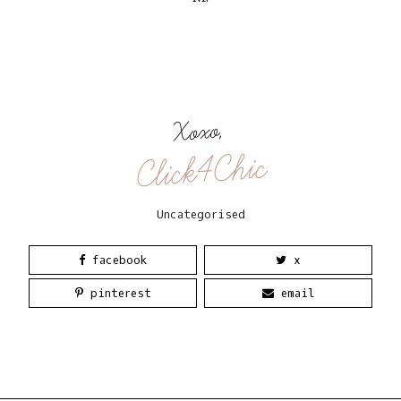
Xoxo,
Click4Chic
Uncategorised
facebook
x
pinterest
email