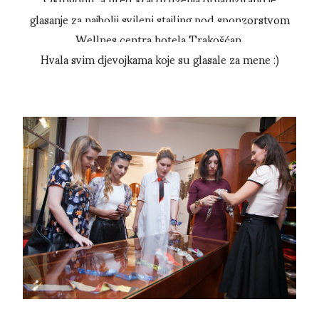
glasanje za najbolji svileni stajling pod sponzorstvom
Wellnes centra hotela Trakošćan.
Hvala svim djevojkama koje su glasale za mene :)