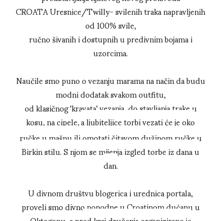
CROATA Uresnice/Twilly- svilenih traka napravljenih
od 100% svile,
ručno šivanih i dostupnih u predivnim bojama i
uzorcima.
Naučile smo puno o vezanju marama na način da budu
modni dodatak svakom outfitu,
od klasičnog 'kravata' vezanja, do stavljanja trake u
kosu, na cipele,
a ljubiteljice torbi vezati će je oko
ručke u mašnu ili omotati čitavom dužinom ručke u
Birkin stilu. S njom se mijenja izgled torbe iz dana u
dan.
U divnom društvu blogerica i urednica portala,
proveli smo divno popodne u Croatinom dućanu u
Oktogonu,
a pr
ed kraj druženja organizirano je