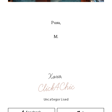
Pusa,
M.
Xoxo,
Click4Chic
Uncategorised