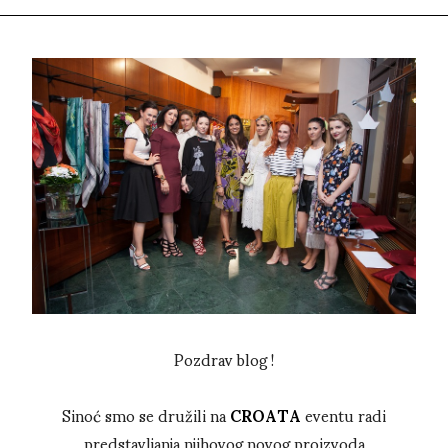
Pozdrav blog !
Sinoć smo se družili na
CROATA
eventu radi
predstavljanja njihovog novog proizvoda