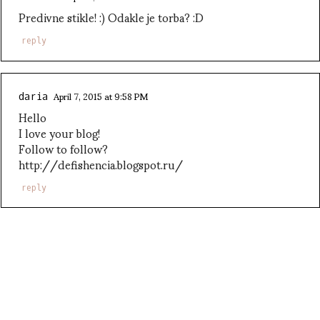
Predivne stikle! :) Odakle je torba? :D
reply
April 7, 2015 at 9:58 PM
daria
Hello
I love your blog!
Follow to follow?
http://defishencia.blogspot.ru/
reply