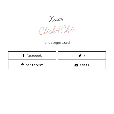
Xoxo,
Click4Chic
Uncategorised
facebook
x
pinterest
email