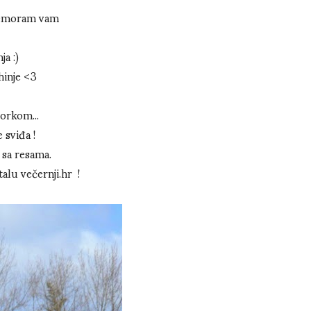
. nemoram vam
a :)
hinje <3
orkom...
 sviđa !
sa resama.
alu večernji.hr !