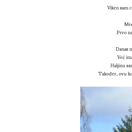
Viken sam ci
Međ
Prvo na
Danas n
Već ima
Haljinu s
Također, ovu kom