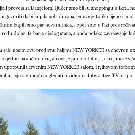
jeli provela sa Danijelom, i jučer smo bili u shoppingu u Ikei..
ni govoriti da bi kupila pola dućana, jer sve je toliko lijepo i cool.
utim kupili smo par novih sitnica, i opet smo u fazi preuređivanj
 redu dolazi farbanje cijelog stana, a onda polako završavanje ku
a sebi nosim ovu predivnu haljinu NEW YORKER sa chevron uz
m jednu na sličnu foru, ali ova je puno udobnija, i kroj mi se više
am upotpunila crvenim NEW YORKER šalom, i njihovom torbom 
binaciju ste mogli pogledati u videu na Interactive TV, na port