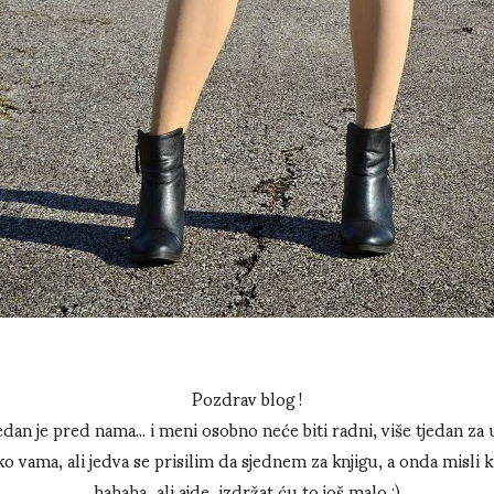
Pozdrav blog !
dan je pred nama... i meni osobno neće biti radni, više tjedan za u
 vama, ali jedva se prisilim da sjednem za knjigu, a onda misli kr
hahaha...ali ajde, izdržat ću to još malo :)