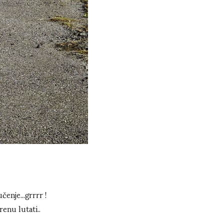
čenje...grrrr !
enu lutati..