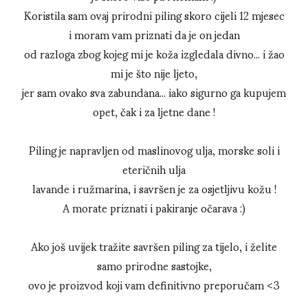
Koristila sam ovaj prirodni piling skoro cijeli 12 mjesec
i moram vam priznati da je on jedan
od razloga zbog kojeg mi je koža izgledala divno... i žao
mi je što nije ljeto,
jer sam ovako sva zabundana... iako sigurno ga kupujem
opet, čak i za ljetne dane !
Piling je napravljen od maslinovog ulja, morske soli i
eteričnih ulja
lavande i ružmarina, i savršen je za osjetljivu kožu !
A morate priznati i pakiranje očarava :)
Ako još uvijek tražite savršen piling za tijelo, i želite
samo prirodne sastojke,
ovo je proizvod koji vam definitivno preporučam <3