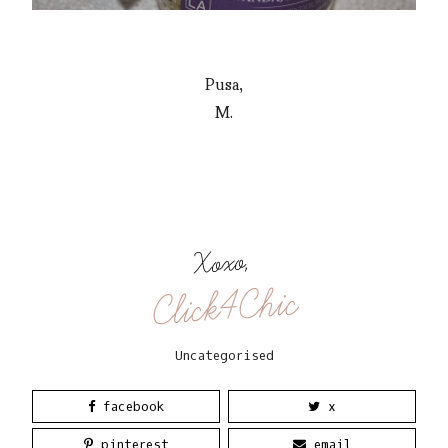
Pusa,
M.
Xoxo,
Click4Chic
Uncategorised
facebook
x
pinterest
email