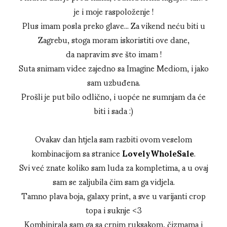
je i moje raspoloženje !
Plus imam posla preko glave... Za vikend neću biti u
Zagrebu, stoga moram iskoristiti ove dane,
da napravim sve što imam !
Suta snimam videe zajedno sa Imagine Mediom, i jako
sam uzbuđena.
Prošli je put bilo odlično, i uopće ne sumnjam da će
biti i sada :)
Ovakav dan htjela sam razbiti ovom veselom
kombinacijom sa stranice
LovelyWholeSale
.
Svi već znate koliko sam luda za kompletima, a u ovaj
sam se zaljubila čim sam ga vidjela.
Tamno plava boja, galaxy print, a sve u varijanti crop
topa i suknje <3
Kombinirala sam ga sa crnim ruksakom, čizmama i