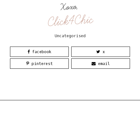
Xoxo,
Click4Chic
Uncategorised
facebook
x
pinterest
email