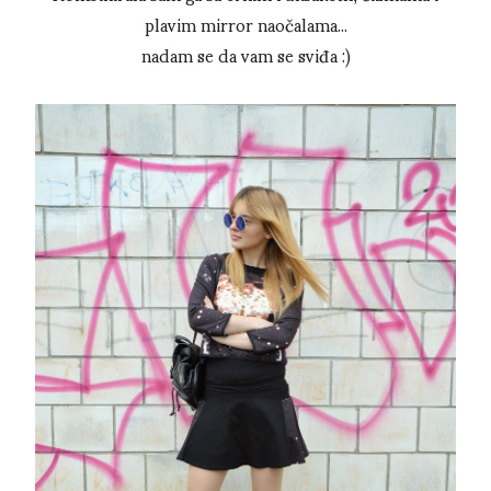
plavim mirror naočalama...
nadam se da vam se sviđa :)