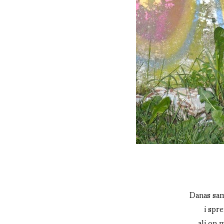
Danas sam 
i spre
ali on 