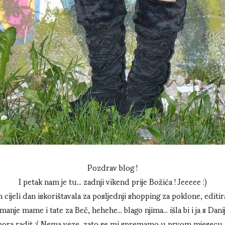
Pozdrav blog !
I petak nam je tu... zadnji vikend prije Božića ! Jeeeee :)
cijeli dan iskorištavala za posljednji shopping za poklone, editir
manje mame i tate za Beč, hehehe... blago njima... išla bi i ja s Dan
mora radit :( Nema veze, zato se mi spremamo u prvom mjesecu 