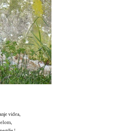
anje videa,
ijelom,
negdje !