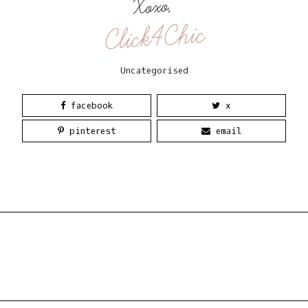
Xoxo,
Click4Chic
Uncategorised
facebook
x
pinterest
email