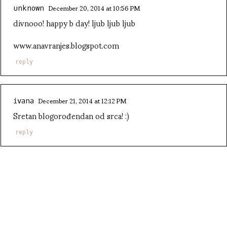
December 20, 2014 at 10:56 PM
unknown
divnooo! happy b day! ljub ljub ljub
www.anavranjes.blogspot.com
reply
December 21, 2014 at 12:12 PM
ivana
Sretan blogorođendan od srca! :)
reply