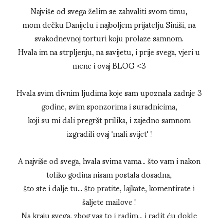
Najviše od svega želim se zahvaliti svom timu,
mom dečku Danijelu i najboljem prijatelju Siniši, na
svakodnevnoj torturi koju prolaze samnom.
Hvala im na strpljenju, na savijetu, i prije svega, vjeri u
mene i ovaj BLOG <3
Hvala svim divnim ljudima koje sam upoznala zadnje 3
godine, svim sponzorima i suradnicima,
koji su mi dali pregršt prilika, i zajedno samnom
izgradili ovaj 'mali svijet' !
A najviše od svega, hvala svima vama... što vam i nakon
toliko godina nisam postala dosadna,
što ste i dalje tu... što pratite, lajkate, komentirate i
šaljete mailove !
Na kraju svega, zbog vas to i radim... i radit ću dokle