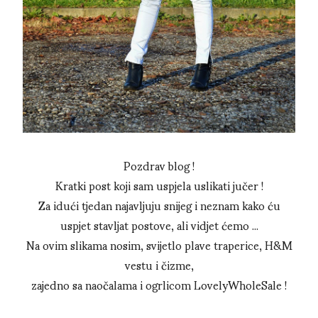
Pozdrav blog !
Kratki post koji sam uspjela uslikati jučer !
Za idući tjedan najavljuju snijeg i neznam kako ću
uspjet stavljat postove, ali vidjet ćemo ...
Na ovim slikama nosim, svijetlo plave traperice, H&M
vestu i čizme,
zajedno sa naočalama i ogrlicom LovelyWholeSale !