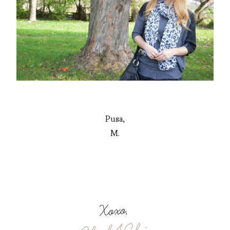
Pusa,
M.
Xoxo,