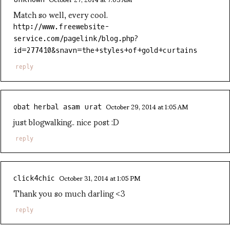
Match so well, every cool.
http://www.freewebsite-
service.com/pagelink/blog.php?
id=277410&snavn=the+styles+of+gold+curtains
reply
October 29, 2014 at 1:05 AM
obat herbal asam urat
just blogwalking.. nice post :D
reply
October 31, 2014 at 1:05 PM
click4chic
Thank you so much darling <3
reply