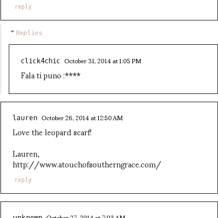
reply
Replies
October 31, 2014 at 1:05 PM
click4chic
Fala ti puno :****
October 26, 2014 at 12:50 AM
lauren
Love the leopard scarf!
Lauren,
http://www.atouchofsoutherngrace.com/
reply
October 27, 2014 at 7:03 AM
unknown