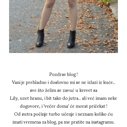
Pozdrav blog !
Vani je prehladno i doslovno mi se ne izlazi iz kuće...
sve što želim se zavuć u krevet sa
Lily, uzet hranu, i bit tako do jutra... ali već imam neke
dogovore, i 'večer doma' će morat pričekat !
Od sutra počinje turbo učenje i neznam koliko ću
imati vremena za blog, pa me pratite na instagramu.