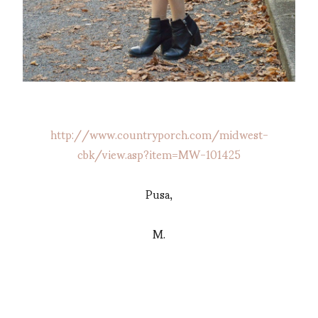
http://www.countryporch.com/midwest-
cbk/view.asp?item=MW-101425
Pusa,
M.