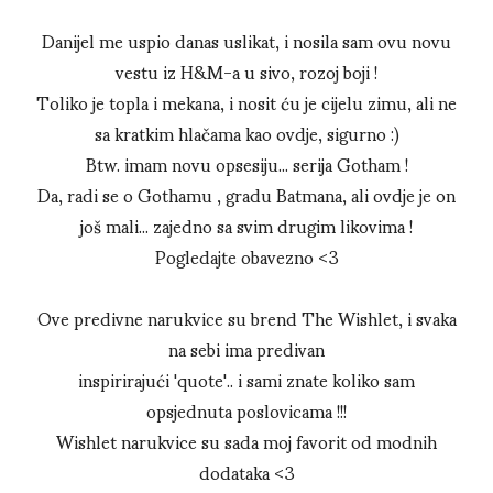
Danijel me uspio danas uslikat, i nosila sam ovu novu
vestu iz H&M-a u sivo, rozoj boji !
Toliko je topla i mekana, i nosit ću je cijelu zimu, ali ne
sa kratkim hlačama kao ovdje, sigurno :)
Btw. imam novu opsesiju... serija Gotham !
Da, radi se o Gothamu , gradu Batmana, ali ovdje je on
još mali... zajedno sa svim drugim likovima !
Pogledajte obavezno <3
Ove predivne narukvice su brend The Wishlet, i svaka
na sebi ima predivan
inspirirajući 'quote'.. i sami znate koliko sam
opsjednuta poslovicama !!!
Wishlet narukvice su sada moj favorit od modnih
dodataka <3