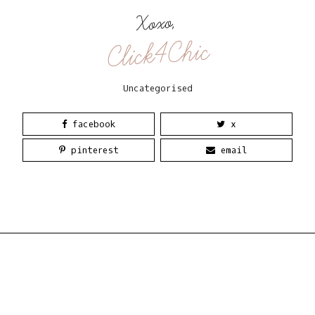
Xoxo,
Click4Chic
Uncategorised
facebook
x
pinterest
email