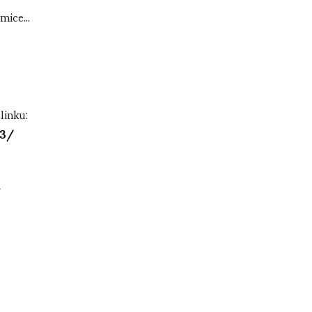
mice...
linku:
23/
/