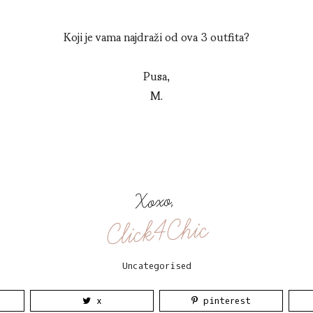
Koji je vama najdraži od ova 3 outfita?
Pusa,
M.
Xoxo,
Click4Chic
Uncategorised
x
pinterest