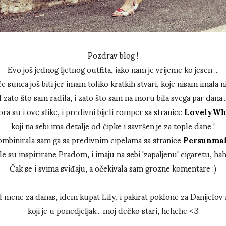
Pozdrav blog !
Evo još jednog ljetnog outfita, iako nam je vrijeme ko jesen ...
 sunca još biti jer imam toliko kratkih stvari, koje nisam imala ni 
I zato što sam radila, i zato što sam na moru bila svega par dana..
ra su i ove slike, i predivni bijeli romper sa stranice
LovelyWh
koji na sebi ima detalje od čipke i savršen je za tople dane !
mbinirala sam ga sa predivnim cipelama sa stranice
Persunmal
le su inspirirane Pradom, i imaju na sebi 'zapaljenu' cigaretu, haha
Čak se i svima sviđaju, a očekivala sam grozne komentare :)
 mene za danas, idem kupat Lily, i pakirat poklone za Danijelo
koji je u ponedjeljak... moj dečko stari, hehehe <3