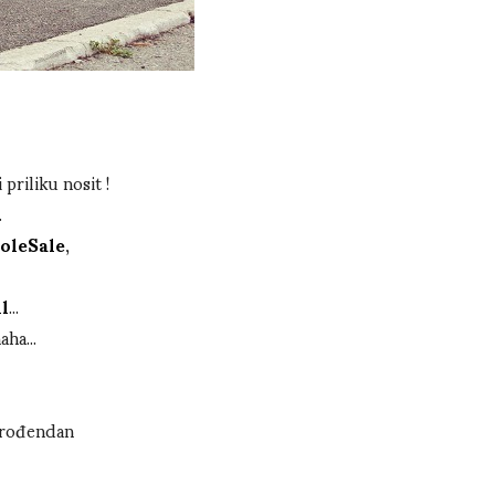
priliku nosit !
.
oleSale
,
l
...
ha...
v rođendan