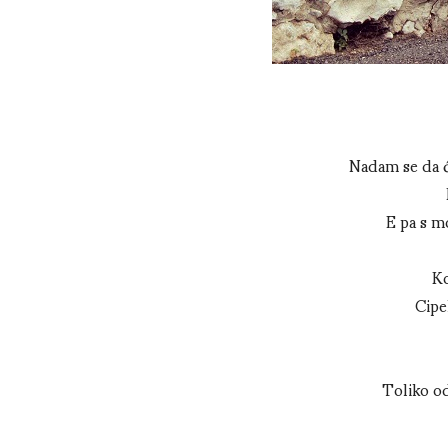
Nadam se da će
E pa s mo
Ko
Cipe
Toliko od