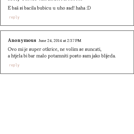
E baš si bacila bubicu u uho sad! haha :D
reply
Anonymous
June 24, 2014 at 2:37 PM
Ovo mi je super otkrice, ne volim se suncati,
a htjela bi bar malo potamniti posto sam jako blijeda.
reply