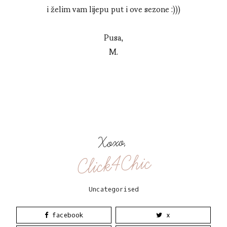
i želim vam lijepu put i ove sezone :)))
Pusa,
M.
Xoxo,
Click4Chic
Uncategorised
facebook
x