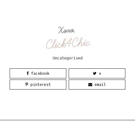
Xoxo,
Click4Chic
Uncategorised
facebook
x
pinterest
email