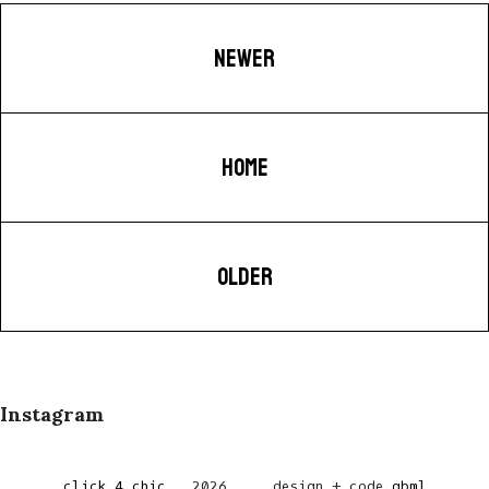
NEWER
HOME
OLDER
Instagram
click 4 chic
.
2026
design + code
gbml