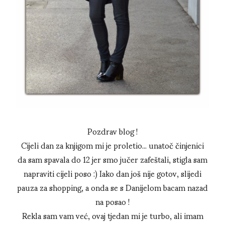
Pozdrav blog !
Cijeli dan za knjigom mi je proletio... unatoč činjenici
da sam spavala do 12 jer smo jučer zafeštali, stigla sam
napraviti cijeli poso :) Iako dan još nije gotov, slijedi
pauza za shopping, a onda se s Danijelom bacam nazad
na posao !
Rekla sam vam već, ovaj tjedan mi je turbo, ali imam