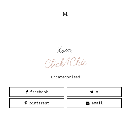
M.
Xoxo,
Click4Chic
Uncategorised
facebook
x
pinterest
email