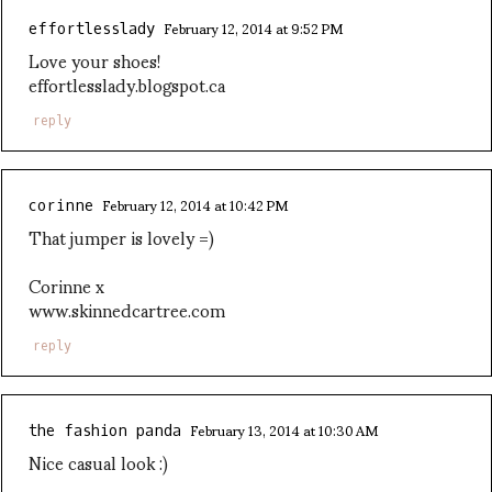
February 12, 2014 at 9:52 PM
effortlesslady
Love your shoes!
effortlesslady.blogspot.ca
reply
February 12, 2014 at 10:42 PM
corinne
That jumper is lovely =)
Corinne x
www.skinnedcartree.com
reply
February 13, 2014 at 10:30 AM
the fashion panda
Nice casual look :)