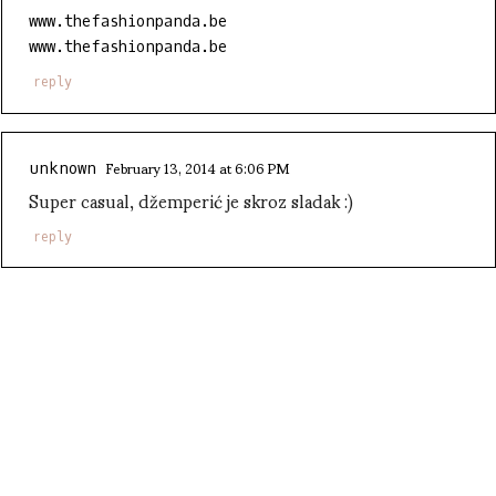
www.thefashionpanda.be
www.thefashionpanda.be
reply
February 13, 2014 at 6:06 PM
unknown
Super casual, džemperić je skroz sladak :)
reply