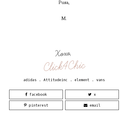
Pusa,
M.
Xoxo,
Click4Chic
adidas
.
Attitudeinc
.
element
.
vans
facebook
x
pinterest
email