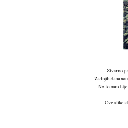
Stvarno po
Zadnjih dana sam 
No to sam htjel
Ove slike sl