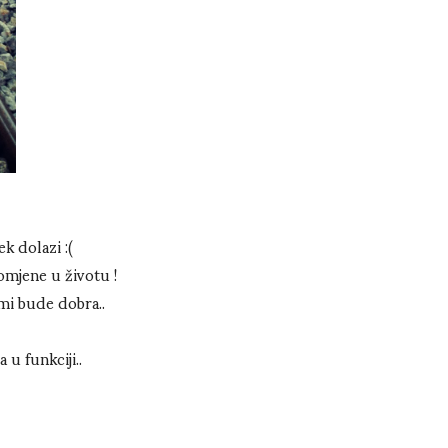
k dolazi :(
romjene u životu !
 mi bude dobra..
 u funkciji..