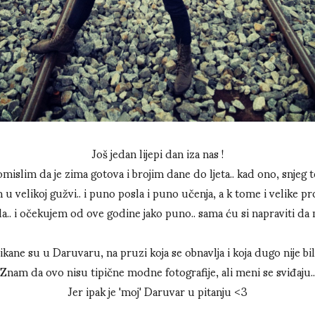
Još jedan lijepi dan iza nas !
mislim da je zima gotova i brojim dane do ljeta.. kad ono, snjeg te
u velikoj gužvi.. i puno posla i puno učenja, a k tome i velike p
a.. i očekujem od ove godine jako puno.. sama ću si napraviti da
ikane su u Daruvaru, na pruzi koja se obnavlja i koja dugo nije bila
Znam da ovo nisu tipične modne fotografije, ali meni se sviđaju..
Jer ipak je 'moj' Daruvar u pitanju <3