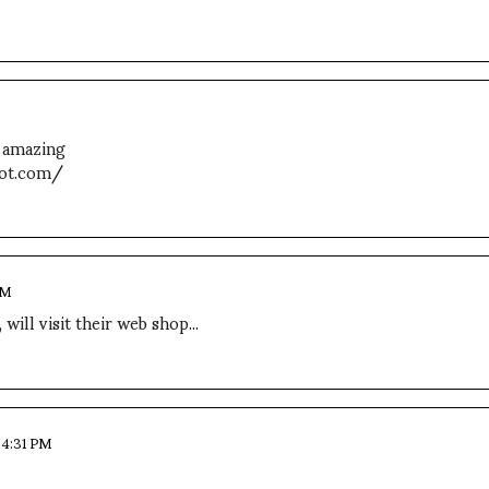
s amazing
spot.com/
PM
will visit their web shop...
t 4:31 PM