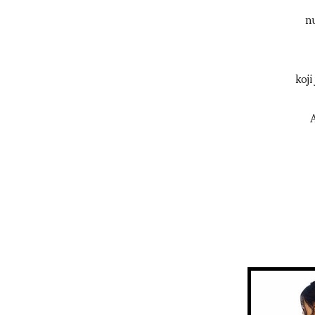
nu
koji
A