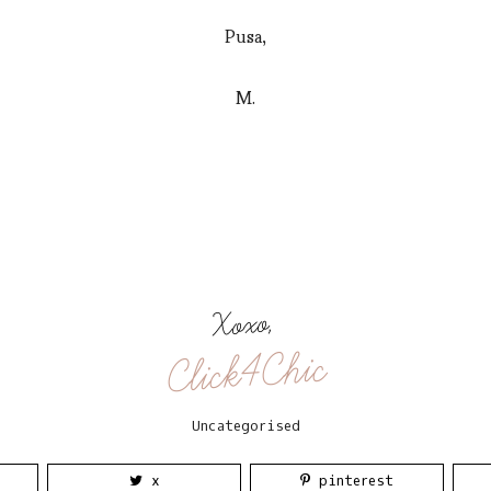
Pusa,
M.
Xoxo,
Click4Chic
Uncategorised
x
pinterest