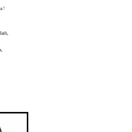
a !
lish,
a,