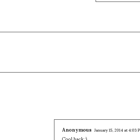
Anonymous
January 15, 2014 at 4:03 
Cool back :)