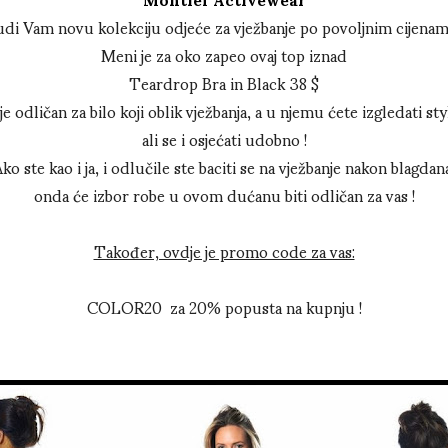
di Vam novu kolekciju odjeće za vježbanje po povoljnim cijenam
Meni je za oko zapeo ovaj top iznad
Teardrop Bra in Black 38 $
 je odličan za bilo koji oblik vježbanja, a u njemu ćete izgledati sty
ali se i osjećati udobno !
ko ste kao i ja, i odlučile ste baciti se na vježbanje nakon blagdan
onda će izbor robe u ovom dućanu biti odličan za vas !
Također, ovdje je promo code za vas:
COLOR20 za 20% popusta na kupnju !