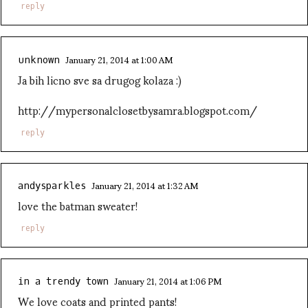
reply
January 21, 2014 at 1:00 AM
unknown
Ja bih licno sve sa drugog kolaza :)
http://mypersonalclosetbysamra.blogspot.com/
reply
January 21, 2014 at 1:32 AM
andysparkles
love the batman sweater!
reply
January 21, 2014 at 1:06 PM
in a trendy town
We love coats and printed pants!