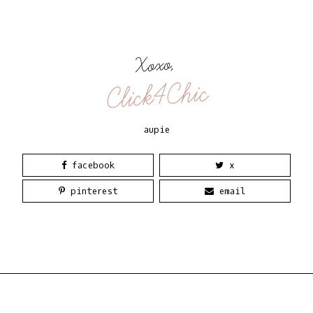
Xoxo,
Click4Chic
aupie
facebook
x
pinterest
email