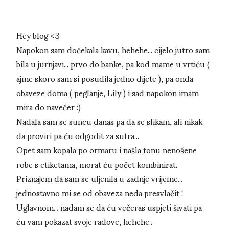
Hey blog <3
Napokon sam dočekala kavu, hehehe... cijelo jutro sam
bila u jurnjavi... prvo do banke, pa kod mame u vrtiću (
ajme skoro sam si posudila jedno dijete ), pa onda
obaveze doma ( peglanje, Lily ) i sad napokon imam
mira do navečer :)
Nadala sam se suncu danas pa da se slikam, ali nikak
da proviri pa ću odgodit za sutra...
Opet sam kopala po ormaru i našla tonu nenošene
robe s etiketama, morat ću počet kombinirat.
Priznajem da sam se uljenila u zadnje vrijeme...
jednostavno mi se od obaveza neda presvlačit !
Uglavnom... nadam se da ću večeras uspjeti šivati pa
ću vam pokazat svoje radove, hehehe..