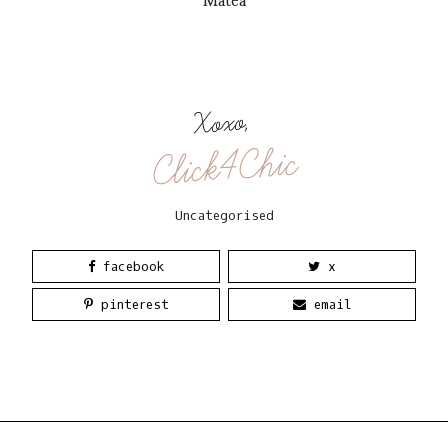
Xoxo,
Click4Chic
Uncategorised
facebook
x
pinterest
email