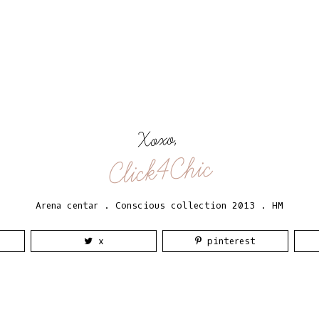
Xoxo,
Click4Chic
Arena centar
.
Conscious collection 2013
.
HM
x
pinterest