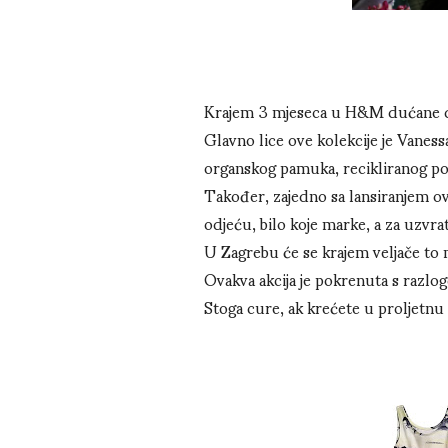
Krajem 3 mjeseca u H&M dućane do
Glavno lice ove kolekcije je Vanessa
organskog pamuka, recikliranog pol
Također, zajedno sa lansiranjem ov
odjeću, bilo koje marke, a za uzvr
U Zagrebu će se krajem veljače to 
Ovakva akcija je pokrenuta s razlogo
Stoga cure, ak krećete u proljetnu a