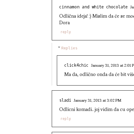
Ja
cinnamon and white chocolate
Odlična ideja! :) Mislim da će se 
Dora
reply
Replies
January 31, 2013 at 2:01
click4chic
Ma da, odlično onda da će bit više 
January 31, 2013 at 3:02 PM
slađi
Odlicni komadi.. joj vidim da cu ope
reply