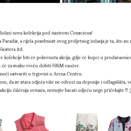
lazi nova kolekcija pod nazivom Conscious!
 Paradis, a cijela posebnost ovog proljetnog izdanja je ta, što su
iestera itd.
e kolekcije biti će pokrenuta akcija, gdje će kupci u prodavaon
at će za svaku vreću dobiti H&M vaučer.
moći ostvariti u trgovini u Arena Centru.
m, da se stara odjeća više ne odvozi na deponije i odlagališta, ve
kciju čišćenja ormara, nemojte bacati odjeću nego pričekajte !!! ;