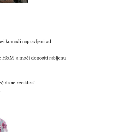
 svi komadi napravljeni od
ice H&M-a moći donositi rabljenu
ć da se reciklira!
)