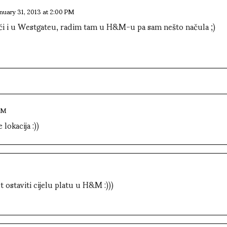
nuary 31, 2013 at 2:00 PM
moći i u Westgateu, radim tam u H&M-u pa sam nešto načula ;)
 PM
lokacija :))
t ostaviti cijelu platu u H&M :)))