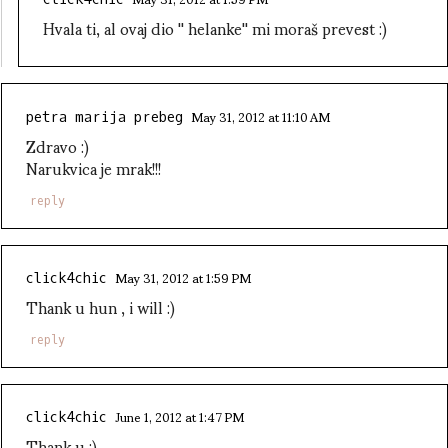
Hvala ti, al ovaj dio '' helanke'' mi moraš prevest :)
May 31, 2012 at 11:10 AM
petra marija prebeg
Zdravo :)
Narukvica je mrak!!!
reply
May 31, 2012 at 1:59 PM
click4chic
Thank u hun , i will :)
reply
June 1, 2012 at 1:47 PM
click4chic
Thank u :)