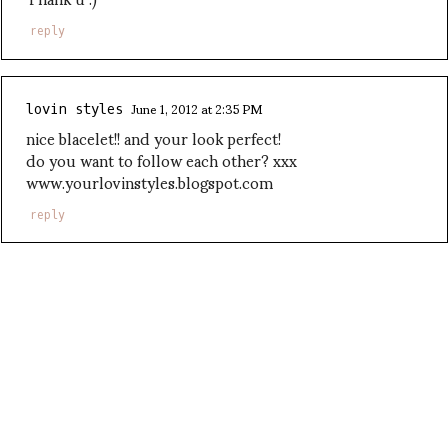
reply
June 1, 2012 at 2:35 PM
lovin styles
nice blacelet!! and your look perfect!
do you want to follow each other? xxx
www.yourlovinstyles.blogspot.com
reply