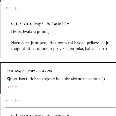
Replies
May 31, 2012 at 1:59 PM
click4chic
Hehe, hvala ti puno :)
Narukvica je super... doslovno mi bakice prilaze jel ju
mogu dodirnut, oćuju provjerit jer pika, hahahahah :)
May 30, 2012 at 9:47 PM
ica
Sjajno, bas ti dobro stoje te helanke ako se ne varam! :))
reply
Replies
May 31, 2012 at 1:59 PM
click4chic