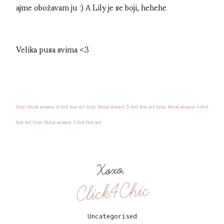
ajme obožavam ju :) A Lily je se boji, hehehe
Velika pusa svima <3
true blood season 6 dvd box set
true blood season 5 dvd box set
true blood season 4 dvd
box set
true blood season 3 dvd box set
Xoxo,
Click4Chic
Uncategorised