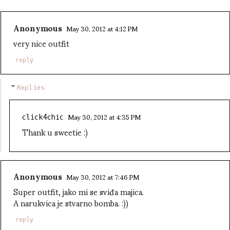
Anonymous
May 30, 2012 at 4:12 PM
very nice outfit
reply
Replies
May 30, 2012 at 4:35 PM
click4chic
Thank u sweetie :)
Anonymous
May 30, 2012 at 7:46 PM
Super outfit, jako mi se sviđa majica.
A narukvica je stvarno bomba. :))
reply